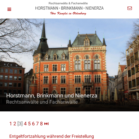
Horstmann, Brinkmann und Nienerza
Rechtsanwälte und Fachanwälte
1
2
[3]
4
5
6
7
8
⏭
Entgeltfortzahlung während der Freistellung