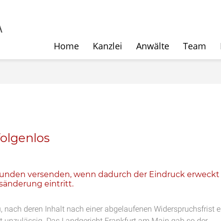
Home
Kanzlei
Anwälte
Team
folgenlos
Kunden versenden, wenn dadurch der Eindruck erweckt
sänderung eintritt.
 nach deren Inhalt nach einer abgelaufenen Widerspruchsfrist e
amit unzulässig. Das Landgericht Frankfurt am Main gab so der